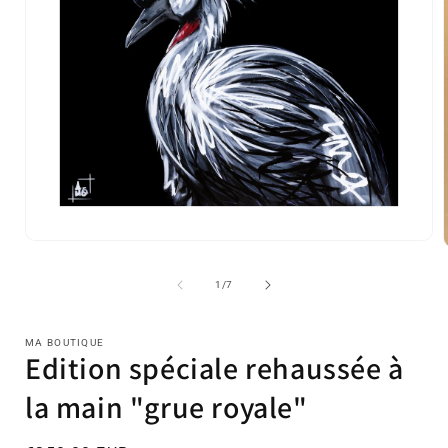
Ouvrir
le
l
média
de
1
/
7
1
dans
une
fenêtre
MA BOUTIQUE
modale
Edition spéciale rehaussée à
la main "grue royale"