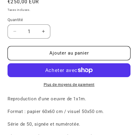
Prix
€250,00 EUR
habituel
Taxes incluses.
Quantité
Réduire
Augmenter
la
la
quantité
quantité
de
de
Ajouter au panier
Edition
Edition
spéciale
spéciale
rehaussée
rehaussée
à
à
la
la
Plus de moyens de paiement
main
main
&quot;grue
&quot;grue
Reproduction d'une oeuvre de 1x1m.
royale&quot;
royale&quot;
Format : papier 60x60 cm / visuel 50x50 cm.
Série de 50, signée et numérotée.